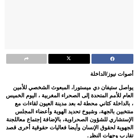
أصوات نيوز/الداخلة
يواصل
ستيفان
دي
ميستورا،
المبعوث
الشخصي
للأمين
العام
للأمم
المتحدة
إلى
الصحراء
المغربية
،
اليوم
الخميس
،
بالداخلة
كثاني
محطة
له بعد
مدينة
العيون
لقاءات
مع
منتخبين
بالجهة،
وشيوخ
تحديد
الهوية
وأعضاء
المجلس
الإستشاري
للشؤون
الصحراوية،
بالإضافة
إجتماع
مع
اللجنة
الجهوية
لحقوق
الإنسان
وأيضا
فعاليات
حقوقية
أخرى
قصد
تقارب
وجهات
النظر
.