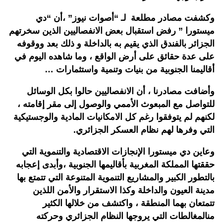
وكشفت
مصادر
مطلعة
لـ
“
أصوات
نيوز
”
،أن
“
دي
ميستورا
”
رفض
استقبال
بعض
الانفصاليين
الذين
سخرتهم
الجزائر
بالفندق
الذي
يقيم به
بالداخلة
و
ذلك
بعد
ووقوفه
على
عدة
حقائق
على
أرض
الواقع
،
وما
شاهده
اليوم
في
أقاليمنا
الجنوبية
من
بنيات
وتنمية
واستثمارات
…
وأضافت
مصادرنا
،
أن
الانفصاليين
حالوا
بكل
الوسائل
للتواصل
مع
المبعوث
الأممي
والوصول
إلى
مقر
إقامته
،
لكنهم
لم
يتوفقوا
رغم كل
الامكانيات
المادية
والوجستيكية
التي
وفرها
لهم
نظام
العسكر
الجزائري
.
وعاين
دي
ميستورا
الإنجازات
الاقتصادية
والتنموية
التي
حققتها
المملكة
المغربية
بأقاليمها
الجنوبية
،وأبدى
إعجابه
بالتطور
الكبير
والمشاريع
التنموية
المتنوعة
التي
تتمتع
بها
مدينة
العيون
والداخلة
وكذا
الاستقرار
والأمن
اللذين
تتمتعان
بهما
المنطقة
،
واكتشف
من
خلالها
الكثير
من
المغالطات
التي
يروجها
النظام
الجزائري
وحركته