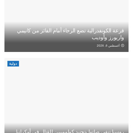
قرعة الكونفدرالية تضع الرجاء أمام الفائز من كانيمي
واريورز وأوديب
أغسطس 6, 2026
دولية
روسيا تنفي صلتها بتجنيد كولومبيين للقتال في أوكرانيا