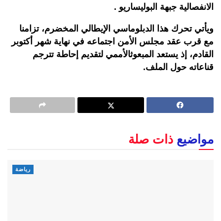
الانفصالية
جبهة
البوليساريو
.
ويأتي
تحرك
هذا
الدبلوماسي
الإيطالي
المخضرم،
تزامنا
مع
قرب
عقد
مجلس
الأمن
اجتماعه
في
نهاية
شهر
أكتوبر
القادم،
إذ
يستعد
المبعوث
الأممي
لتقديم
إحاطة
تترجم
قناعاته
حول
الملف
.
مواضيع
ذات صلة
رياضة