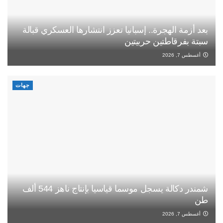
بعد أزمة الهجرة.. إسبانيا تعزز انتشارها العسكري قبالة
سبتة بفرقاطتين حربيتين
أغسطس 7, 2026
جهات
شمندر دكالة يسجل موسما قياسيا بإنتاج ناهز 544 ألف
طن
أغسطس 7, 2026