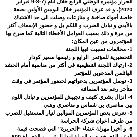
الجرار مؤتمره الوطني الرابع خلال أيام (7-8-9 فبراير
2020)، و قد عرف المؤتمر خلال اليومين الأولين بصفة
خاصة أجواء صاخبة و منازعات وصلت الى حد الاشتباك
بالأيدي و تبادل الضرب و اللكم بل و حضور الإسعاف أكثر
من مرة و ذلك بسبب العوامل الأخطاء التالية كما صرح بها
المؤتمرون من عين المكان:
1- مخالفات تسببت فيها اللجنة
التحضيرية للمؤتمر الرابع و رئيسها سمير كودار
2- ارتباك اللجنة التنظيمية في أكثر من مناسبة أمام الحشد
الهائلمن المدعوين للمؤتمر
3- توصل المؤتمرين بدعواتهم لحضور المؤتمر في وقت
متأخر رغم بعد المسافة
4- انزال بشري كثيف و تجييش للمؤتمرين و تبادل اللوم
بين مناصري بن شماس و مناصري وهبي
5- تعرض بعض المؤتمرين الموالين لتيار المستقبل للضرب
من طرف اعوان شركة الحراسة
6- و أخيرا مهزلة عشاء “الحريرة” التي فضحت قيمة
الدعم الذي خصصته الدولة لهذا المؤتمر و الذي بلغ 600