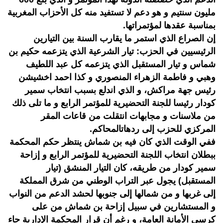
مليون سنتيم و هو دعم لا تستفيد منه كل الأحزاب المغربية
بمناسبة عقدها لمؤتمراتها.
إن الصراع الذي استمر ما يقارب السنة بين التيارين
الرئيسيين في الحزب: تيار الشرعية الذي يتزعمه حكيم بن
شماس و تيار المستقبل الذي يتزعمه كل عبد اللطيف
وهبي و فاطمة الزهراء المنصوري و كذا احمد اخشيشن
رئيس جهة مراكش، و الذي اندلع بسبب انتخاب سمير
كودار رئيسا للجنة التحضيرية للمؤتمر الرابع و ما تلى ذلك
من ملاسنات و مجابهات انتقلت من قاعات المقر
المركزي للحزب إلى ردهاتالمحاكم.
ففي الوقت الذي كان فيه بن شماش ينتظر حكم المحكمة
ببطلان انتخاب اللجنة التحضيرية للمؤتمر الرابع و إزاحة
سمير كودار من طريقه، كان التيار المنشق (تيار
المستقبل) يجول عبر التراب الوطني من شرق المملكة
إلى غربها و من شمالها إلى جنوبها لحشد الدعم من النواب
و المستشارين في سبيل إزاحة بن شماش من على
كرسي الأمانة العامة، و رغم أن قرار المحكمة الإدارية جاء