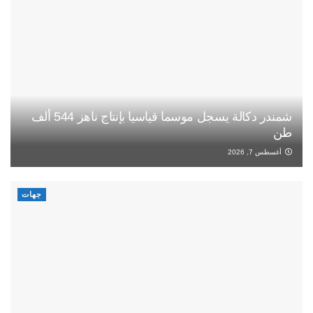
شمندر دكالة يسجل موسما قياسيا بإنتاج ناهز 544 ألف
طن
أغسطس 7, 2026
جهات