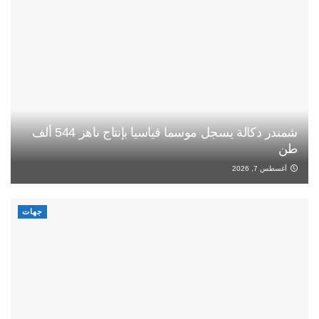
شمندر دكالة يسجل موسما قياسيا بإنتاج ناهز 544 ألف
طن
أغسطس 7, 2026
جهات