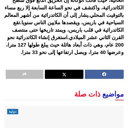
الحالية، حيث قالت الوكالة إن الحريق اندلع فوق سطح
الكاتدرائية، واكتشف في نحو الساعة السابعة إلا ربع مساء
بالتوقيت المحلي.يشار إلى أن الكاتدرائية من أشهر المعالم
السياحية في باريس، ويقصدها ملايين الناس سنويا.تقع
الكاتدرائية في قلب باريس، ويمتد تاريخها حتى منتصف
القرن الثاني عشر الميلادي.استغرق إنشاء الكاتدرائية نحو
200 عام، وهي ذات أبعاد هائلة حيث يبلغ طولها 127 مترا،
وعرضها 40 مترا، ويصل ارتفاعها إلى نحو 33 مترا.
مواضيع
ذات صلة
دولية