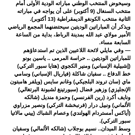
وسيخوض المنتخب الوطني مباراته الودية الأولى أمام
منتخب السنغال (9 أكتوبر) على أن يواجه في مباراته
الثانية منتخب الكونغو الديمقراطية (13 أكتوبر).
ويذكر أن المباراتين الوديتين سيحتضنهما المجمع الرياضي
الأمير مولاي عبد الله بمدينة الرباط، بداية من الساعة
السابعة مساء.
— وفي مايلي لائحة اللاعبين الذين تم استدعاؤهم
للمباراتين الوديتين .. حراسة المرمى .. ياسين بونو
(إشبيلية الإسباني) ومنير الكجوي (هتايا سبور التركي)
خط الدفاع .. سفيان شاكلة (فياريال الإسباني) وسامي
ماي (سان تروند البلجيكي) وغانم سايس (ويلفر هامبتون
الإنجليزي) وزهير فضال (سبورتينغ لشبونة البرتغالي)
ونايف أكرد (رين الفرنسي) وحمزة منديل (شالكه
الألماني) ونبيل درار (فرنبخشة التركي) ونصير مزراوي
(أياكس أمستردام الهولندي) وعصام الشباك (ييني مالاتيا
سبور التركي).
وسط الميدان.. نسيم بوجلاب (شالكه الألمالي) وسفيان