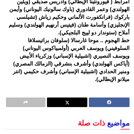
أمرابط ( فيورونتينا الإيطالي) وادريس صديقي (ويلين
الهولندي) وعمر القادوري (باوك سالونيك اليوناني) وأيمن
باركوك (فرانكفورت الألماني وحكيم زياش (تشيلسي
الإنجليزي) وأسامة طنان (فيتيس أرنهيم الهولندي) وسليم
أملاح (ستوندار دو لييج البلجيكي).
خط الهجوم .. موحا غارسالا (سلوفان براتيسلافا
السلوفيني) ويوسف العربي (أولمبياكوس اليوناني)
ويوسف النصيري (اشبيلية الإسباني) وزكرياء الأبيض
(أياكس الهولندي) وأشرف بنشرقي (الزمالك المصري)
ومنير الحدادي (اشبيلية الإسباني) وأشرف حكيمي (انتر
ميلانو الإيطالي).
مواضيع
ذات صلة