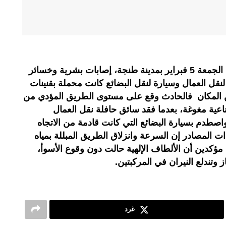
خلفت حادثة سير وقعت زوال أمس الجمعة 5 فبراير بمدينة طنجة، إصابات بشرية وخسائر
نقل العمال وسيارة لنقل البضائع كانت محملة بقنينات
المكان فالحادث وقع على مستوى الطريق المؤدي من
عية مغوغة، بعدما فقد سائق حافلة نقل العمال
اصطدم بسيارة البضائع التي كانت قادمة من الاتجاه
المصادر إن السرعة وانزلاق الطريق المبللة بمياه
ؤكدين أن الألطاف الإلهية حالت دون وقوع الأسوأ،
 وتندلع النيران في المركبتين.
غرد