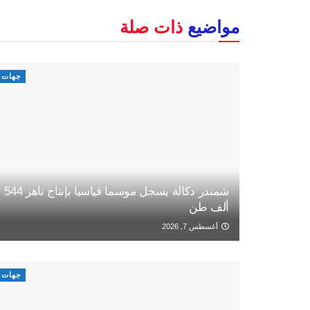
مواضيع
ذات صلة
جهات
شمندر دكالة يسجل موسما قياسيا بإنتاج ناهز 544
ألف طن
أغسطس 7, 2026
جهات