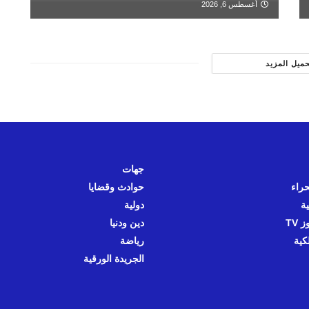
أغسطس 6, 2026
حميل المزيد
جهات
حراء
حوادث وقضايا
ية
دولية
 TV
دين ودنيا
كية
رياضة
الجريدة الورقية