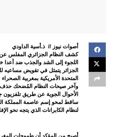
أصوات نيوز // ذ.أسية الداودي
كشف النظام الجزائري المفلس عن قن
اللجوء إلى الشد والجذب ضد أعدا خ
الجزائر يتمثل في تقويض مساعيه للح
المتحدة الأمريكية بمغربية الصحراء
وآخر صيحات النظام المُضحك حذف ع
الأحوال الجوية عن طريق تلفزيون ج
ساقط لمحو إسم عاصمة المملكة ال
لنظام الكابرانات الذي يتجه نحو الإ
أصبح من المؤكد أن طموحات المغرب ا