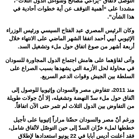
التوصل لاتفاق “يراعي مصالح وشواغل الدول الثلاث”،
مشددا على “أهمية التوقف عن أية خطوات أحادية في
هذا الشأن”.
وكان الرئيس المصري عبد الفتاح السيسي ورئيس الوزراء
الإثيوبي أبيي أحمد اتفقا الشهر الماضي على الانتهاء خلال
أربعة أشهر من صوغ اتفاق حول ملء وتشغيل السد.
وأتى لقاؤهما على هامش اجتماع الدول المجاورة للسودان
في محاولة لحل الأزمة التي يشهدها بسبب الصراع على
السلطة بين الجيش وقوات الدعم السريع.
منذ 2011، تتفاوض مصر والسودان وإثيوبيا للوصول إلى
اتّفاق حول ملء سدّ النهضة وتشغيله، إلا أنّ جولات طويلة
من التفاوض بين الدول الثلاث لم تثمر حتى الآن اتفاقاً.
ورغم أنّ مصر والسودان حضّتا مراراً إثيوبيا على تأجيل
خططها لملء خزّان السدّ إلى حين التوصّل لاتّفاق شامل،
فقد أعلنت أديس أبابا في 22 يونيو استعدادها لإطلاق