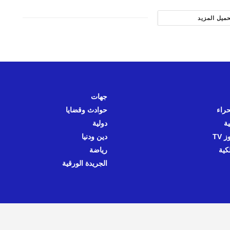
حميل المزيد
جهات
حراء
حوادث وقضايا
ية
دولية
 TV
دين ودنيا
كية
رياضة
الجريدة الورقية