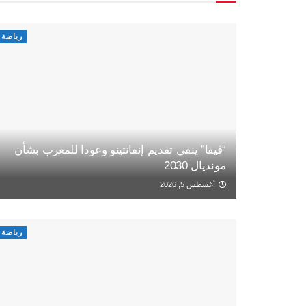
رياضة
“فيفا” ينفي تقديم إنفانتينو وعودا للمغرب بشأن
مونديال 2030
أغسطس 5, 2026
رياضة