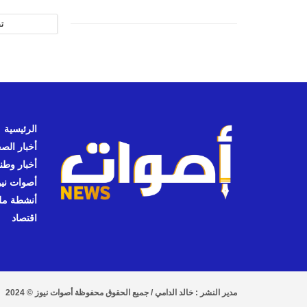
ت
الرئيسية
أخبار الص
أخبار وطن
أصوات نيوز
أنشطة مل
اقتصاد
مدير النشر : خالد الدامي / جميع الحقوق محفوظة أصوات نيوز © 2024