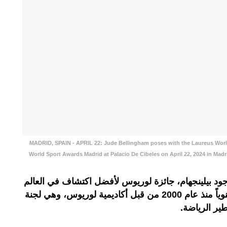
MADRID, SPAIN - APRIL 22: Jude Bellingham poses with the Laureus Worl
World Sport Awards Madrid at Palacio De Cibeles on April 22, 2024 in Mad
 بيلينجهام، جائزة لوريوس لأفضل اكتشاف في العالم
لعام 2024. وتمنح جوائز لوريوس سنوياً منذ عام 2000 من قبل أكاديمية لوريوس، وهي لجنة