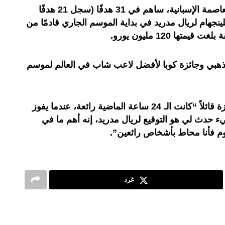
منذ انضمام اللاعب الإنجليزي إلى العاصمة الإسبانية، ساهم في 31 هدفًا (سجل 21 هدفًا
 بيلينجهام لريال مدريد في بداية الموسم الجاري قادمًا من
ها 120 مليون يورو.
الذهبي وجائزة كوبا لأفضل لاعب شاب في العالم لموسم
علق جود بيلينجهام عقب حصد الجائزة قائلاً “كانت الـ 24 ساعة الماضية رائعة، عندما يفوز
يء حدث لي هو التوقيع لريال مدريد، إنه أهم ما في
غرد