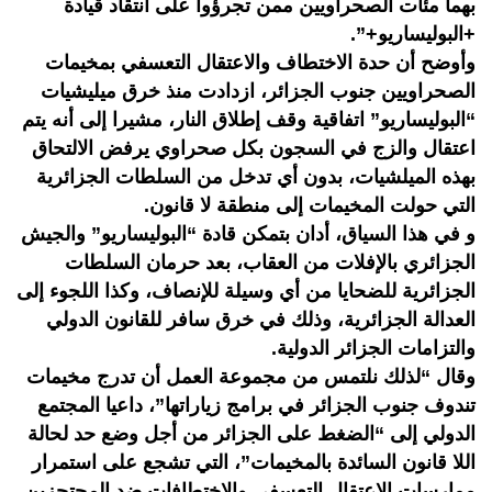
بهما مئات الصحراويين ممن تجرؤوا على انتقاد قيادة
+البوليساريو+”.
وأوضح أن حدة الاختطاف والاعتقال التعسفي بمخيمات
الصحراويين جنوب الجزائر، ازدادت منذ خرق ميليشيات
“البوليساريو” اتفاقية وقف إطلاق النار، مشيرا إلى أنه يتم
اعتقال والزج في السجون بكل صحراوي يرفض الالتحاق
بهذه الميلشيات، بدون أي تدخل من السلطات الجزائرية
التي حولت المخيمات إلى منطقة لا قانون.
و في هذا السياق، أدان بتمكن قادة “البوليساريو” والجيش
الجزائري بالإفلات من العقاب، بعد حرمان السلطات
الجزائرية للضحايا من أي وسيلة للإنصاف، وكذا اللجوء إلى
العدالة الجزائرية، وذلك في خرق سافر للقانون الدولي
والتزامات الجزائر الدولية.
وقال “لذلك نلتمس من مجموعة العمل أن تدرج مخيمات
تندوف جنوب الجزائر في برامج زياراتها”، داعيا المجتمع
الدولي إلى “الضغط على الجزائر من أجل وضع حد لحالة
اللا قانون السائدة بالمخيمات”، التي تشجع على استمرار
ممارسات الاعتقال التعسفي والاختطافات ضد المحتجزين