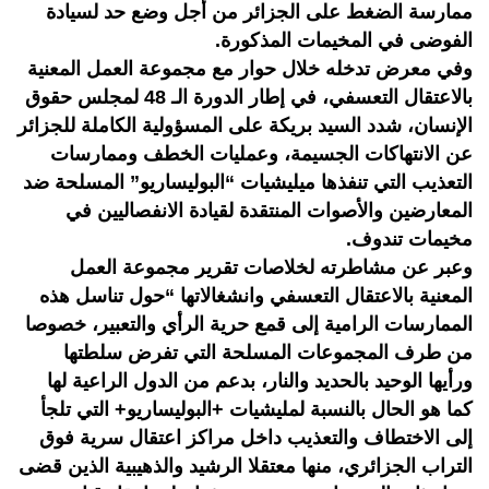
ممارسة الضغط على الجزائر من أجل وضع حد لسيادة
الفوضى في المخيمات المذكورة.
وفي معرض تدخله خلال حوار مع مجموعة العمل المعنية
بالاعتقال التعسفي، في إطار الدورة الـ 48 لمجلس حقوق
الإنسان، شدد السيد بريكة على المسؤولية الكاملة للجزائر
عن الانتهاكات الجسيمة، وعمليات الخطف وممارسات
التعذيب التي تنفذها ميليشيات “البوليساريو” المسلحة ضد
المعارضين والأصوات المنتقدة لقيادة الانفصاليين في
مخيمات تندوف.
وعبر عن مشاطرته لخلاصات تقرير مجموعة العمل
المعنية بالاعتقال التعسفي وانشغالاتها “حول تناسل هذه
الممارسات الرامية إلى قمع حرية الرأي والتعبير، خصوصا
من طرف المجموعات المسلحة التي تفرض سلطتها
ورأيها الوحيد بالحديد والنار، بدعم من الدول الراعية لها
كما هو الحال بالنسبة لمليشيات +البوليساريو+ التي تلجأ
إلى الاختطاف والتعذيب داخل مراكز اعتقال سرية فوق
التراب الجزائري، منها معتقلا الرشيد والذهيبية الذين قضى