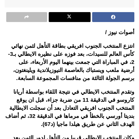
أصوات نيوز /
انتزع المنتخب الجنوب افريقي بطاقة التأهل لثمن نهائي
كأس العالم للسيدات، بعد فوزه على نظيره الايطالي بـ3-
2، في المباراة التي جمعت بينهما اليوم الأربعاء، على
أرضية ملعب ويستباك بالعاصمة النيوزيلاندية ويلينغتون،
برسم الجولة الثالثة من منافسات المجموعة السابعة.
وتقدم المنتخب الايطالي في نتيجة اللقاء بواسطة أريانا
كاروسو في الدقيقة 11 من ضربة جزاء، قبل ان يوقع
المنتخب الجنوب افريقي التعادل بعد أن سجلت الايطالية
بنديتا أورسي بالخطأ في مرماها في الدقيقة 32، ثم أضاف
الهدف الثاني عن طريق هيلدا ماجيا (د67).
وكان المنتخب الايطالي قريبا من التأهل لدور الثمن بعد