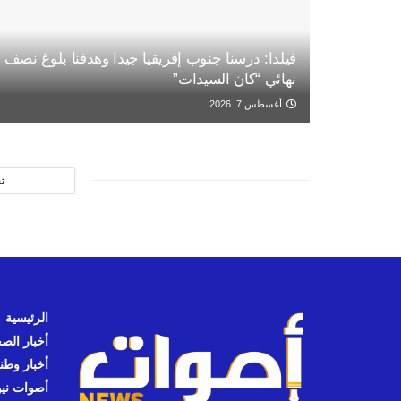
فيلدا: درسنا جنوب إفريقيا جيدا وهدفنا بلوغ نصف
نهائي “كان السيدات”
أغسطس 7, 2026
ت
الرئيسية
أخبار الص
أخبار وطن
أصوات نيوز