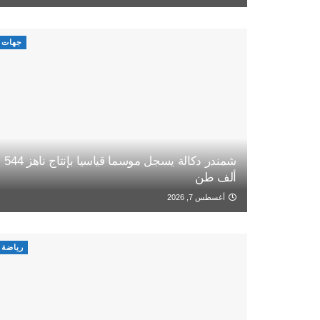
جهات
شمندر دكالة يسجل موسما قياسيا بإنتاج ناهز 544
ألف طن
أغسطس 7, 2026
رياضة