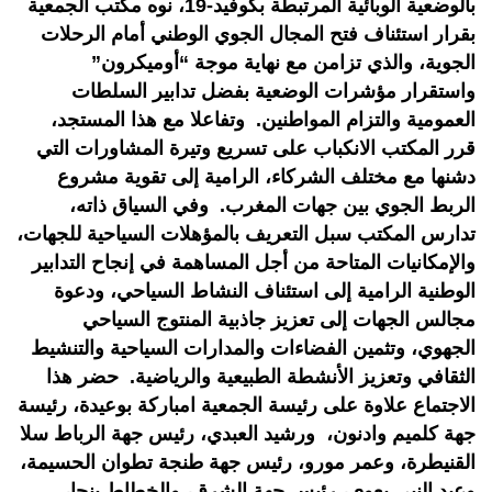
بالوضعية الوبائية المرتبطة بكوفيد-19، نوه مكتب الجمعية
بقرار استئناف فتح المجال الجوي الوطني أمام الرحلات
الجوية، والذي تزامن مع نهاية موجة “أوميكرون”
واستقرار مؤشرات الوضعية بفضل تدابير السلطات
العمومية والتزام المواطنين. وتفاعلا مع هذا المستجد،
قرر المكتب الانكباب على تسريع وتيرة المشاورات التي
دشنها مع مختلف الشركاء، الرامية إلى تقوية مشروع
الربط الجوي بين جهات المغرب. وفي السياق ذاته،
تدارس المكتب سبل التعريف بالمؤهلات السياحية للجهات،
والإمكانيات المتاحة من أجل المساهمة في إنجاح التدابير
الوطنية الرامية إلى استئناف النشاط السياحي، ودعوة
مجالس الجهات إلى تعزيز جاذبية المنتوج السياحي
الجهوي، وتثمين الفضاءات والمدارات السياحية والتنشيط
الثقافي وتعزيز الأنشطة الطبيعية والرياضية. حضر هذا
الاجتماع علاوة على رئيسة الجمعية امباركة بوعيدة، رئيسة
جهة كلميم وادنون، ورشيد العبدي، رئيس جهة الرباط سلا
القنيطرة، وعمر مورو، رئيس جهة طنجة تطوان الحسيمة،
وعبد النبي بعوي، رئيس جهة الشرق، والخطاط ينجا،