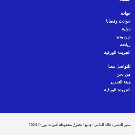
جهات
حوادث وقضايا
دولية
دين ودنيا
رياضة
الجريدة الورقية
للتواصل معنا
من نحن
هيئة التحرير
الجريدة الورقية
مدير النشر : خالد الدامي / جميع الحقوق محفوظة أصوات نيوز © 2024