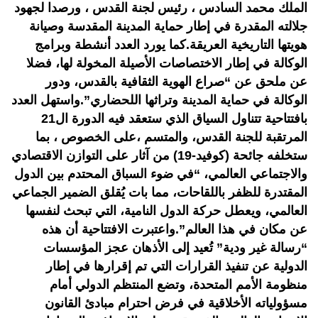
الملك محمد السادس ، رئيس لجنة القدس ، ورصدا لجهود
جلالته المقدرة في إطار حماية المدينة المقدسة وصيانة
هويتها التاريخية العريقة.كما يورد العدد أنشطة وبرامج
الوكالة في إطار الاختصاصات الأصيلة المخولة لها، فضلا
عن ملحق عن “صراع الهوية الثقافية بالقدس، ودور
الوكالة في حماية المدينة وتراثها اللحضاري”.واستهل العدد
بافتتاحية تتناول السياق الذي ستعقد فيه الدورة ال21
المرتقبة للجنة القدس، والمتسم ،على الخصوص ، بما
ستخلفه جائحة (كوفيد-19) من آثار على التوازن الاقتصادي
والاجتماعي العالمي، “في ضوء السباق المحتدم بين الدول
المقتدرة للظفر باللقاحات، مما بات يُقلق الضمير الجماعي
العالمي، ويعطل حركة الدول النامية، التي تبحث لنفسها
عن مكان في هذا العالم”.واعتبرت الافتتاحية أن هذه
“رسالة غير ودية” تُعيد إلى الأذهان عجز المؤسسات
الدولية عن تنفيذ القرارات التي تم إقرارها في إطار
منظومة الأمم المتحدة، وتضع المنتظم الدولي أمام
مسؤولياته الأخلاقية في فرض احترام مبادئ القانون