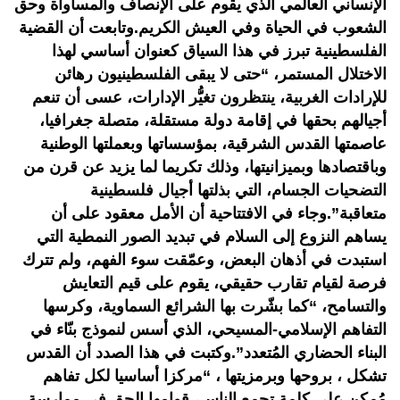
الإنساني العالمي الذي يقوم على الإنصاف والمساواة وحق
الشعوب في الحياة وفي العيش الكريم.وتابعت أن القضية
الفلسطينية تبرز في هذا السياق كعنوان أساسي لهذا
الاختلال المستمر، “حتى لا يبقى الفلسطينيون رهائن
للإرادات الغربية، ينتظرون تغيُّر الإدارات، عسى أن تنعم
أجيالهم بحقها في إقامة دولة مستقلة، متصلة جغرافيا،
عاصمتها القدس الشرقية، بمؤسساتها وبعملتها الوطنية
وباقتصادها وبميزانيتها، وذلك تكريما لما يزيد عن قرن من
التضحيات الجسام، التي بذلتها أجيال فلسطينية
متعاقبة”.وجاء في الافتتاحية أن الأمل معقود على أن
يساهم النزوع إلى السلام في تبديد الصور النمطية التي
استبدت في أذهان البعض، وعمّقت سوء الفهم، ولم تترك
فرصة لقيام تقارب حقيقي، يقوم على قيم التعايش
والتسامح، “كما بشّرت بها الشرائع السماوية، وكرسها
التفاهم الإسلامي-المسيحي، الذي أسس لنموذج بنّاء في
البناء الحضاري المُتعدد”.وكتبت في هذا الصدد أن القدس
تشكل ، بروحها وبرمزيتها ، “مركزا أساسيا لكل تفاهم
مُمكن على كلمة تجمع الناس، قوامها الحق في ممارسة