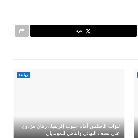
غرد
رياضة
لبؤات الأطلس أمام جنوب إفريقيا.. رهان مزدوج
على نصف النهائي والتأهل للمونديال