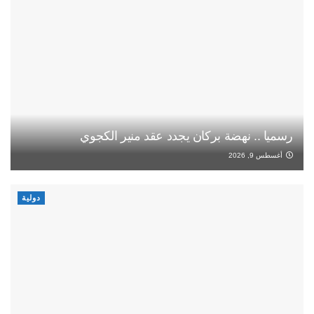
رسميا .. نهضة بركان يجدد عقد منير الكجوي
أغسطس 9, 2026
دولية