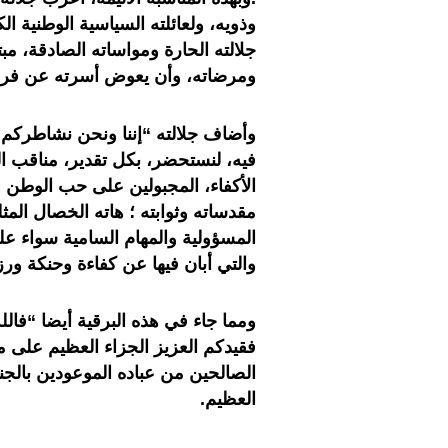
وذويه، ولعائلته السياسية الوطنية ا
جلالته الحارة ومواساته الصادقة، مب
ومرضاته، وأن يعوض أسرته عن فرا
وأضاف جلالته “إننا ونحن نشاطركم أح
فيه، لنستحضر، بكل تقدير، مناقب ال
الأكفاء، المجبولين على حب الوطن و
مقدساته وثوابته ؛ هاته الخصال المث
المسؤولية والمهام السامية سواء عل
والتي أبان فيها عن كفاءة وحنكة ورزا
ومما جاء في هذه البرقية أيضا “فالل
فقيدكم العزيز الجزاء العظيم على 
الصالحين من عباده الموعودين بالجنة
العظيم.