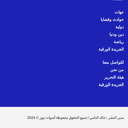
جهات
حوادث وقضايا
دولية
دين ودنيا
رياضة
الجريدة الورقية
للتواصل معنا
من نحن
هيئة التحرير
الجريدة الورقية
مدير النشر : خالد الدامي / جميع الحقوق محفوظة أصوات نيوز © 2024