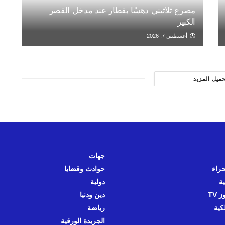
مصرع ثلاثيني دهسًا بقطار عند مدخل القصر
الكبير
أغسطس 7, 2026
حميل المزيد
جهات
حراء
حوادث وقضايا
ية
دولية
 TV
دين ودنيا
كية
رياضة
الجريدة الورقية