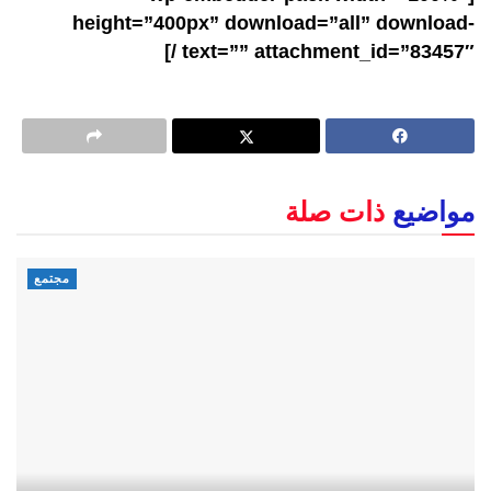
height=”400px” download=”all” download-
text=”” attachment_id=”83457″ /]
مواضيع
ذات صلة
مجتمع