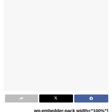
[wp-embedder-pack width=”100%”