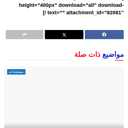
height=”400px” download=”all” download-
text=”” attachment_id=”82081″ /]
مواضيع
ذات صلة
مستجدات