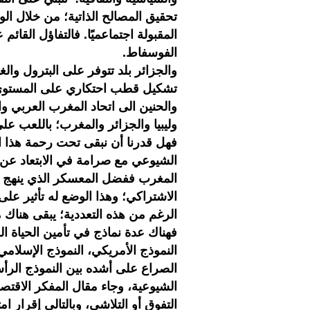
تحقيق المصالح الذاتية؛ من خلال الو
المقبولة اجتماعميًا. فالتفاؤل القا
الفوسفاط.
والجزائر بلد تتوفر على البترول والغ
تشكيل قطب احتكاري على المستوى الع
والحنين الى اتحاد المغرب العربي وا
وليبيا والجزائر والمغرب؛ باللعب 
فهل قدرنا أن نبقى تحت رحمة هذا ا
الشيوعي مع صرامة في الابتعاد عن ا
المغرب ففضل المعسكر الذي ينهج ا
الاشتراكي؛ وهذا الوضع له تأثير على
الرغم من هذه التعددية؛ يبقى هناك
فهناك عدة نماذج في تأمين الحياة ال
النموذج الأمريكي، النموذج الإسلامي
الصراع على أشده بين النموذج الرأس
الشيوعية، وجاء مقال المفكر الاقتصا
التفوق أو التلاشي، وبالتالي إقرار ا