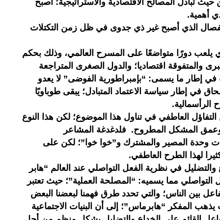
حيث تبادل المصالح الاقتصادية والاستراتيجية؛ أصبح
ي أهمية.
لانفصال الذي أصبح غير ذي جدوى في ظل زمن التكتلات
ي يلعب دورًا متواضعًا على المسرح العالمي، وذلك بحكم
لكبرى والمتفوقة اقتصاديا؛ والدول الصغرى المتراجعة
 في إطار ما يسمى: “بإمبراطورية الفوضى” لا يعدو
لحاق في إطار سياسة الاعتماد المتبادل؛ يبقى طوباويًا
الرأسمالية.
التفاؤل العاطفي في تناول هذا الموضوع؛ لكن هذا النوع
ا وعمق المشكل المطروح. فلدغدغة المشاعر
ت وحدة المصير والمشترك و”خوا خوا”؛ لكن على
يرا لهذا الطرح العاطفي.
 والتضليل في نظرية الفعل التواصلي عند العالم “هابر
التواصلي مما يسميه: “المصلحة العملية”؛ حيث تعتبر
فاعل بين الناس؛ والتي تحدد طرق فهمنا لبعضنا البعض
 يذهب المفكر “هابرماس”؛ إلى أن البنيات الاجتماعية
تفاعل القائم على الخداع والتضليل بشكل منظم من أجل