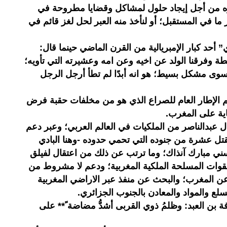
ه من أجل إيجاد حلول لمشاكل وقضايا مطروحة في
ما في المستقبل؛ أو لنأخذ منه العبر لحل لغز قائم في
أحد كبار الإمبريالية من القرن الماضي حينما قال:
يطة وفرقنا الولد عن اخيه وعن امه وعشيرته التي تأويه؛
ا سوى مشكل بسيط؛ هو انه أبدًا لم تطأ أرجل الرجل
م الإطار العام للصراع الذي هو من مخلفات حقبة فرض
ية على المغرب.
ل عبدالناصر من الملكيات في العالم العربي؛ وعبر دعم
قتل عشرة من جنوده التي تحمي حدوده -وهنا البادي
ي مبارك آنذاك؛ وما ترتب عن ذلك من اعتقال لفيلق
وات المسلحة الملكية المغربية؛ ودعم لا مشروط من
عن المغرب؛ والبحث عن منفذ عبر الاراضي المغربية
ع والمواد والمعادن بالجنوب الجزائري.
 بن العبد: وظلمُ ذوي القربى أشدُّ مضاضة ً** على