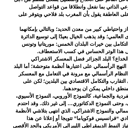
عي الذاتي بما نفعل وانطلاقا من قواعد التواصل
ئم على العاطفة يقول بأن المغرب بلد فلاحي ويتوفر على
از واحتياطي كبير من معدن الحديد؛ وبالتالي بإمكانهما
المي؛ وقد يذهب الخيال بعيدًا إلى توسيع الدائرة
لتكامل بين خيرات البلدان الخمس: موريتانيا وتونس
على هذا الوتر الحساس في كسب الاستعطاف.
لخداع؟ البلد الجزائر فضل المعسكر الاشتراكي
لنهج الرأسمالي على اعتبارها أنظمة متوحشة؛ أما البلد
لنظام الرأسمالي مع مرونة في التعامل مع المعسكر
 التقارب والتكامل الاقتصادي بين البلدين؛ لكن على
 منطق داخلي يمكن ان يوحدهما.
فردية والجماعية، كالنموذج الأوروبي، النموذج الأسيوي،
، وحتى النموذج الدكتاتوري… إلى غير ذلك. وقد احتدم
مالي والنموذج الاشتراكي، الذي انتهى بتلاشي الأنظمة
دي “فرانسيس فوكوياما” تتويجا أو إعلانا عن هذا
متياز النمط الديمقراطي الليبرالي الأمريكي والحد الأقصى