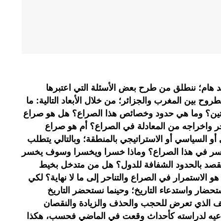
هام؛ ننطلق من طرح بعض الأسئلة التي اعتبرها
وح بين المغرب والجزائر؛ من خلال الأبعاد التالية: ما
ارتين؟ وما هي حدود وخصائص هذا الصراع؟ هل هو صراع
ر واخراجه من المعادلة في الصراع؟ أم هو صراع
أو السياسي أو الاستراتيجي بالمنطقة؛ وبالتالي يتطلب
سر في هذا الصراع؟ وماذا خسرا ويخسرا وسوف يخسر
يقصد بالحدود الشفافة للدول؟ هل من متدخل بخيط
و الاستمرار في الصراع والتناحر إلى ما لا نهاية؟ لكي
تحضار واستدعاء التاريخ؛ وحينما نستحضر التاريخ
مزيف الذي تعرض للحجب والحذف والزيادة والنقصان
نستدعيه لدراسته كأحداث وقعت في الماضي فحسب، هكذا