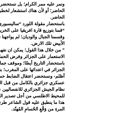
ونمر عليه ممر الكرام؛ بل نستحضر
الحاضر؛ أو لأن هناك استشعار لخطر 
الحاضر.
باستحضار مقولة اللورد “ساليسبوري” 
“قمنا بتوزيع قارة افريقيا على الخر
وقسمنا الجبال والوديان؛ لم يواجهن
الأبيض تلك الارض.
” من خلال هذا القول؛ يمكن ان نفه
الاستعمار على الجزائر وفرض الحما
باستحضار التاريخ أيضًا؛ وموقف جما
الجزائر في اعتدائها على المغرب؛ ب
أظلم- ونستحضر اعتقال الضابط حسن
عسكري جزائري بالكامل من قبل الق
نظام الجيش الجزائري للانفصاليين 
للمحيط الاطلسي من أجل تصدير السل
هذا ما ينطبق عليه قول الشاعر طرفة
المرءِ من وَقْعِ الحُسامِ المُهنّد.