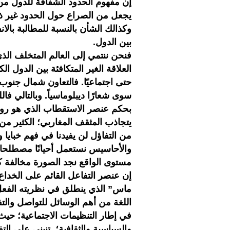
إن مفهوم الحدود الشفافة للدول من 
يجعل من الصراع حول الحدود غير ذ
وكذالك الشأن بالنسبة للمطالبة با
بين الدول.
فنحن ننتمي إلى العالم المتخلف الذ
العلاقة الغير المتكافئة بين الدول ا
حتى اجتماعيًا. فالتعاون شمال جنوب
سوى شعارًا ديبلوماسياً. وبالتالي فال
بحكم عنصر الاستقطاب الذي هو روح 
يتجاذب المثقف المغاربي؛ الكثير من 
من التفاؤل لن يفيدنا في فهم خباي
والأحاسيس نستعمل أحيانًا مصطلحا
مستوى الواقع نجد الصورة مخالفة كث
إن عنصر التفاعل القائم على الخداع
ماس” الذي ينطلق في نظريته الفعل 
اللغة من أهم الوسائل للتواصل والت
في إطار التنظيمات الاجتماعية؛ حيث
والسياسية والثقافية؛ تنبني على ال