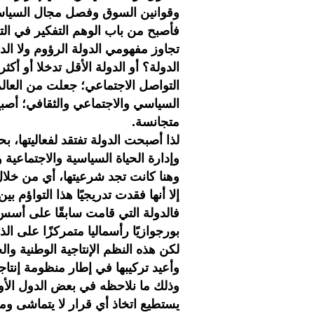
وقوانين السوق وفصل مجال السياسة
فأصبح من باب الوهم التفكير في ا
تجاوز مفهومي الدولة الرؤوم ولا الد
الدولة؟ أو الدولة الأقل تدخلا أو أك
التواصل الاجتماعي؛ جعلت من العالم
السياسي والاجتماعي والثقافي؛ أصب
متجانسة.
لذا أصبحت الدولة تفتقد لفعاليتها، 
وإدارة الحياة السياسية والاجتماعية و
وهنا كانت تجد شرعيتها، أي من خلال 
إلا أنها فقدت تدريجيًا هذا التواؤم
فالدولة التي قامت سابقًا على أسس 
بورجوازيًا رأسماليا متمركزًا على الذ
لكن هذه النظم الإنتاجية الوطنية وا
وأعيد تركيبها في إطار منظومة إنتاج
وذلك ما نلاحظه في بعض الدول الأورب
يستطيع اتخاذ أي قرار لا يتماشى وم