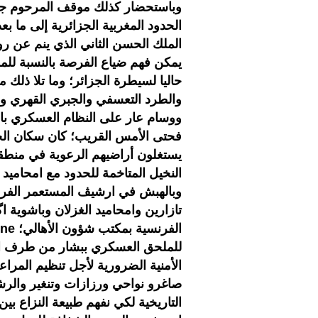
وباستحضار كذلك موقف المرحوم جلا
الحدود المغربية الجزائرية إلى ما ب
الملك الحسن الثاني الذي ينم عن روح 
يمكن فهم ضياع الفرصة بالنسبة للمغ
حاليا لسيطرة الجزائر؛ وما تلا ذلك م
والطرد التعسفي والجبري القهري وس
ووسام عار على النظام العسكري بال
فحتى الأمس القريب؛ كان سكان الج
يستغلون أراضيهم الرعوية في منط
النخيل المتاخمة للحدود مع امحاميد ا
وبالهبش في ارشيڤ المستعمر الفرنسي
تازارين وامحاميد الغزلان وباشوية ا
للملحق العسكري ببشار من طرف الحا
الأمنية الضرورية لأجل تنظيم المراع
صاغرو نواحي ورزازات وتنغير والر
التاريخية لكي نفهم طبيعة النزاع بين