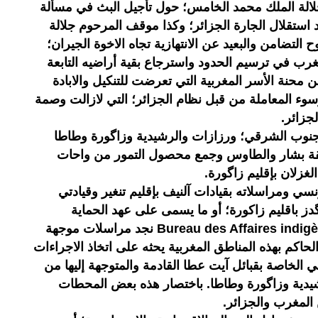
لة الملك محمد الخامس؛ حول تأجيل البث في مسألة
عد استقلال الجارة الجزائر؛ وكذا موقف المرحوم جلالة
التضامن والبعيد عن الانتهازية تجاه الاخوة الجيران؛
رب في ترسيم الحدود واسترجاع بقية أراضيه التابعة
ن محنة الأسر المغربية التي تعرضت للتنكيل والابادة
وء المعاملة من قبل نظام الجزائر؛ التي لازالت وصمة
جزائر.
نوب الشرقي؛ ورزازات والرشيدية وزاگورة وطاطا
قة بشار والطاوس وجمع محصول التمور من واحات
لغزلان بإقليم زاگورة.
 ومراسلاته بقيادات آلنيف بإقليم تنغير وقيادتي
گدز باقليم زاكورة؛ أو ما يسمى على عهد الحماية
الفرنسية بمكتب شؤون الأهالي؛ Bureau des Affaires indigène نجد مراسلات موجهة
كم بهذه المناطق المغربية يحثه على اتخاذ الاجراءات
ي الخاصة بقبائل آيت عطا القادمة والمتوجهة إليها من
شيدية وزاگورة وطاطا. باختصار هذه بعض المحطات
 المغرب والجزائر.