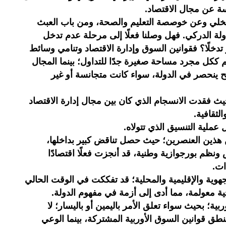
 عن مجال الاقتصاد.
لتخلي وعن خوصصة التعليم والصحة، ومن باب العبث
ولة الدركي. فهل وصلنا فعلًا إلى مرحلة عدم تدخل
ثر تدخلًا؟ فقوانين السوق وإدارة الاقتصاد وتنامي وسائط
 ككل مجرد مساحة صغيرة جدًا للتداول؛ بينما المجال
ح ينحصر في الدولة، سواء كانت متجانسة أو غير
بحيث فقدت الانسجام الذي كان بين مجال إدارة الاقتصاد
الثقافية.
عملية التنسيق الذي تتولاه.
 بين هذين العنصرين؛ حيث حصل تناقض كبير بداخلها،
ونظم بورجوازية وطنية، قد أنجزت فعلًا اقتصادًا
ات.
لجهوية والإقليمية والمحلية؛ قد تفككت في الوقت الحالي
ية معولمة، مما أدى إلى أزمة في مفهوم الدولة.
ية؛ بحيث سواء تعلق الأمر باليمين أو باليسار؛ لا
نطق قوانين السوق الأوربية المشتركة، بينما الوعي