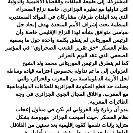
المشتركة، إلى طبيعة الملفات والقضايا الاقليمية والدولية
التي تناولها مع نظيره الجزائري، خاصة نزاع الصحراء،
الذي يعد البلدان طرفان مشاركان في الموائد المستديرة
المنظمة تحت إشراف الأمم المتحدة بهدف إيجاد حل
سياسي متوافق بشأنه لهذا النزاع الإقليمي خاصة وأن
الرئيس الموريتاني لم ينطق بكلمة واحدة حول ما يسميه
نظام العسكر “حق تقرير الشعب الصحراوي” في المؤتمر
الصحفي الذي عقد اليوم بالجزائر
كما لم يتطرق الرئيس الموريتاني محمد ولد الشيخ
الغزواني إلى ما تم تداوله بخصوص اعتزامه قيادة وساطة
لحل الأزمة الدبلوماسية بين المغرب والجزائر، والتي
وصلت حد قطع الحكومة الجزائرية للعلاقات الديبلوماسية
مع المغرب، واغلاق المجال الجوي الجزائري في وجه
الطائرات المغربية.
يبدو أن زيارة ولد الغزواني لم تكن في متناول إعجاب
نظام العسكر ،حيث أصبحت الجزائر مهووسة بشكل
متزايد بإثبات نفسها كقوة إقليمية بعد سنتين من القلاقل
الداخلية، وانحسار دورها منذ فترة زمنية أطول، في