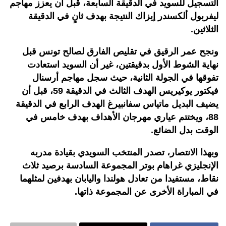
التسجيل للسويد في الدقيقة السابعة، قبل أن يعزز مهاجم
ليفربول ألكسندر إيزاك النتيجة بهدف ثانٍ في الدقيقة
الثلاثين.
ونجح عمر الرقيق في تقليص الفارق لصالح تونس قبل
نهاية الشوط الأول بدقيقتين، غير أن السويد استعادت
تفوقها في الجولة الثانية، حيث سجل مهاجم أرسنال
فيكتور يوكيريس الهدف الثالث في الدقيقة 59، قبل أن
يضيف البديل ماتياس سفانبيرغ الهدف الرابع في الدقيقة
88، ويختتم عياري مهرجان الأهداف بهدف خامس في
الوقت بدل الضائع.
وبهذا الانتصار، تصدر المنتخب السويدي بقيادة مدربه
الإنجليزي غراهام بوتر المجموعة السادسة برصيد ثلاث
نقاط، مستفيدا من تعادل هولندا واليابان بهدفين لمثلهما
في المباراة الأخرى عن المجموعة ذاتها.