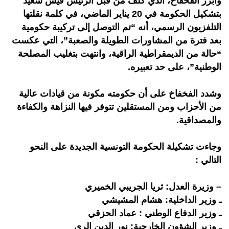
وأبرز الفخفاخ، الذي كلف من قبل الرئيس قيس سعيد
بتشكيل الحكومة في 20 يناير الماضي، في كلمة نقلتها
التلفزيون الرسمي، أنه “تم التوصل إلى تركيبة حكومية
بعد فترة من المشاورات الطويلة والصعبة”، التي عكست
“حالة من الديمقراطية الراقية، وانتهت بتغليب المصلحة
الوطنية”، على حد تعبيره.
وشدد الفخفاخ على أن حكومته مكونة من قيادات عالية
من الأحزاب ومن المستقلين تتوفر فيها النزاهة والكفاءة
والمصداقية.
وجاءت تشكيلة الحكومة التونسية الجديدة على النحو
التالي :
– وزيرة العدل: ثريا الجريبي الخميري
ـ وزير الداخلية: هشام المشيشي
ـ وزير الدفاع الوطني : عماد الحزقي
ـ وزير الشؤون الخارجية: نور الدين الري