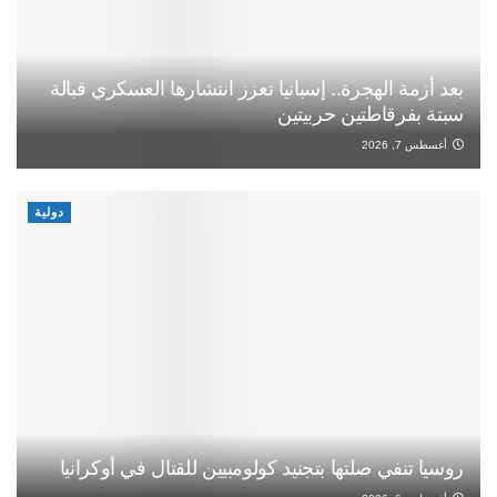
بعد أزمة الهجرة.. إسبانيا تعزز انتشارها العسكري قبالة
سبتة بفرقاطتين حربيتين
أغسطس 7, 2026
دولية
روسيا تنفي صلتها بتجنيد كولومبيين للقتال في أوكرانيا