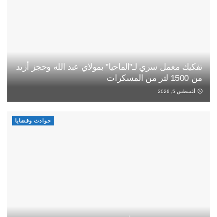
تفكيك معمل سري لـ”الماحيا” بمولاي عبد الله وحجز أزيد
من 1500 لتر من المسكرات
أغسطس 5, 2026
حوادث وقضايا