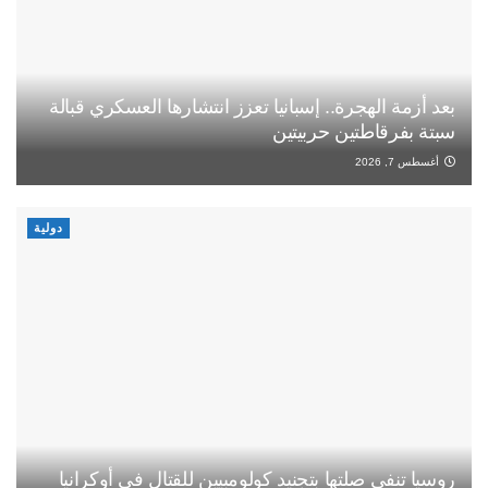
بعد أزمة الهجرة.. إسبانيا تعزز انتشارها العسكري قبالة
سبتة بفرقاطتين حربيتين
أغسطس 7, 2026
دولية
روسيا تنفي صلتها بتجنيد كولومبيين للقتال في أوكرانيا