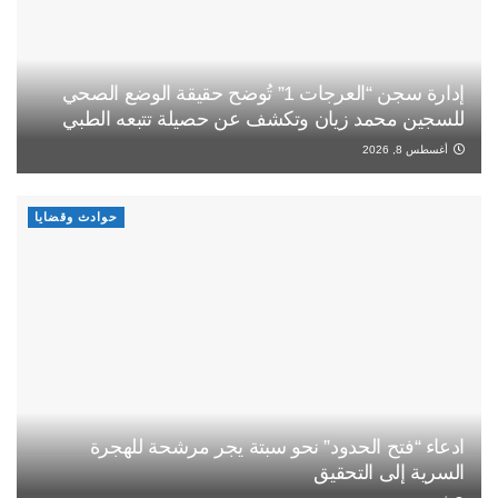
إدارة سجن “العرجات 1” تُوضح حقيقة الوضع الصحي
للسجين محمد زيان وتكشف عن حصيلة تتبعه الطبي
أغسطس 8, 2026
حوادث وقضايا
ادعاء “فتح الحدود” نحو سبتة يجر مرشحة للهجرة
السرية إلى التحقيق