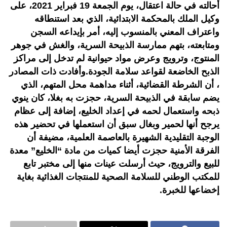
أحالته في حالة اعتقال، يوم الجمعة 19 فبراير 2021، على
وكيل الملك بالمحكمة الابتدائية، الذي بعد استنطاقه
واعتراف المعني بالمنسوب إليه، أمر بإيداعه السجن
ومتابعته، بتهم ممارسة الذبيحة السرية، والغش في جوهر
المنتوج، وترويج وعرض مواد حيوانية لم تدخل إلى مراكز
الذبح الخاضعة لقواعد سلامة الجودة.وأفادت ذات المصادر
، أن الشرطة القضائية، أثناء مداهمة محل المتهم، الذي
يضم سابقة في الذبيحة السرية، حجزت به بغلا، كان ينوي
ذبحه واستعمال لحمه في إعداد الخليع، إضافة إلى عظام
يرجح أنها لحمير وبغال سبق أن استعملها في تحضير هذه
الوجبة التقليدية الشهيرة بالعاصمة العلمية، مضيفة أن
الفرقة الأمنية حجزت أيضا كميات من مادة “الخليع” معدة
للبيع والترويج، حيث أرسلت عينات منها إلى مختبر تابع
للمكتب الوطني للسلامة الصحية للمنتجات الغذائية بغاية
إخضاعها للخبرة.