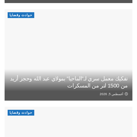
حوادث وقضايا
تفكيك معمل سري لـ”الماحيا” بمولاي عبد الله وحجز أزيد
من 1500 لتر من المسكرات
أغسطس 5, 2026
حوادث وقضايا