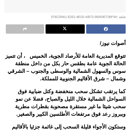
شاهد :074CD9A1-E251-4E1D-AB72-09293E71BF44
أصوات نيوز/
تتوقع المديرية العامة للأرصاد الجوية، الخميس ، أن تتميز
الحالة الجوية عامة بطقس حار بكل من داخل منطقة
سوس والسهول الشمالية والوسطى والجنوب – الشرقي
وشمال – شرق الأقاليم الجنوبية للمملكة.
كما يرتقب تشكل سحب منخفضة وكتل ضبابية فوق
السواحل الشمالية خلال الليل والصباح، فضلا عن نمو
سحب شيئا ما غير مستقرة مصحوبة بقطرات مطرية
وببروز رعد فوق مرتفعات الأطلسين الكبير والصغير.
وستكون الأجواء قليلة السحب إلى غائمة جزئيا بالأقاليم