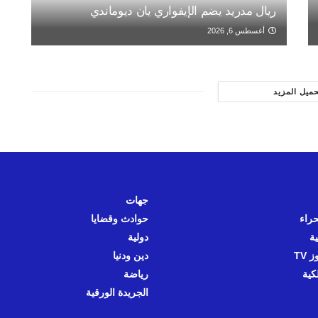
ريال مدريد يضم الإيفواري يان ديوماندي
أغسطس 6, 2026
حميل المزيد
جهات
حراء
حوادث وقضايا
ية
دولية
 TV
دين ودنيا
كية
رياضة
الجريدة الورقية