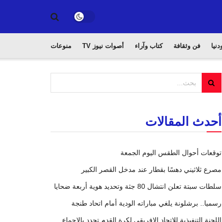
دنيا
فن وثقافة
كتاب وآراء
أصوات نيوز TV
منوعات
أحدث المقالات
توقعات أحوال الطقس اليوم الجمعة
مصرع ثلاثيني دهسًا بقطار عند مدخل القصر الكبير
سلطات سبتة تعلن انتشال 80 جثة وتحديد هوية أربعة ضحايا
رسميا.. برشلونة يلغي مباراته الودية أمام اتحاد طنجة
اللجنة التنفيذية للاتحاد الإفريقي لكرة القدم تجدد بالإجماع