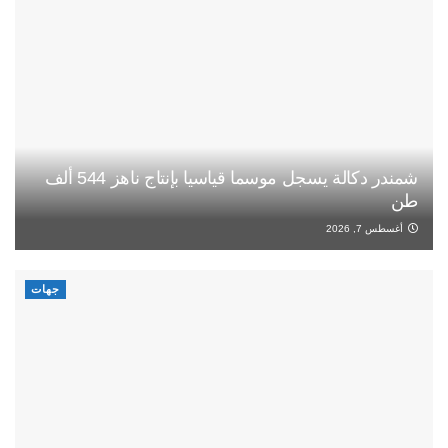
شمندر دكالة يسجل موسما قياسيا بإنتاج ناهز 544 ألف
طن
أغسطس 7, 2026
جهات