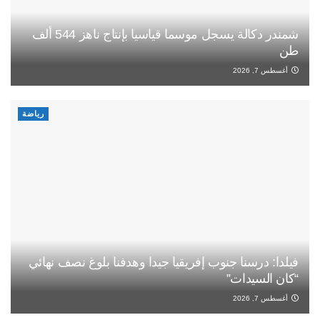
شمندر دكالة يسجل موسما قياسيا بإنتاج ناهز 544 ألف
طن
أغسطس 7, 2026
رياضة
فيلدا: درسنا جنوب إفريقيا جيدا وهدفنا بلوغ نصف نهائي
“كان السيدات”
أغسطس 7, 2026