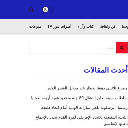
دنيا
فن وثقافة
كتاب وآراء
أصوات نيوز TV
منوعات
أحدث المقالات
مصرع ثلاثيني دهسًا بقطار عند مدخل القصر الكبير
سلطات سبتة تعلن انتشال 80 جثة وتحديد هوية أربعة ضحايا
رسميا.. برشلونة يلغي مباراته الودية أمام اتحاد طنجة
اللجنة التنفيذية للاتحاد الإفريقي لكرة القدم تجدد بالإجماع
دعمها لإنفانتينو