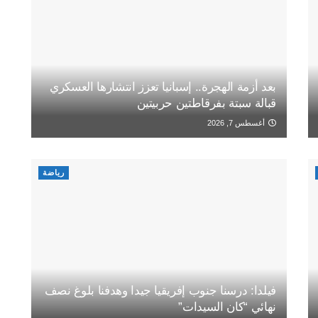
بعد أزمة الهجرة.. إسبانيا تعزز انتشارها العسكري
قبالة سبتة بفرقاطتين حربيتين
أغسطس 7, 2026
رياضة
فيلدا: درسنا جنوب إفريقيا جيدا وهدفنا بلوغ نصف
نهائي “كان السيدات”