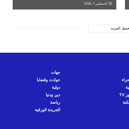
أغسطس 7, 2026
حميل المزيد
جهات
حراء
حوادث وقضايا
ية
دولية
 TV
دين ودنيا
كية
رياضة
الجريدة الورقية