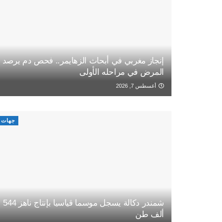
إنجاز مغربي في أبحاث الزهايمر.. فحص دم يرصد
المرض في مراحله الأولى
أغسطس 7, 2026
جهات
شمندر دكالة يسجل موسما قياسيا بإنتاج ناهز 544
ألف طن