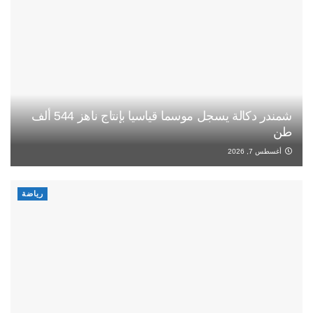
شمندر دكالة يسجل موسما قياسيا بإنتاج ناهز 544 ألف
طن
أغسطس 7, 2026
رياضة