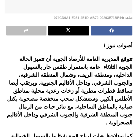
شاهد :074CD9A1-E251-4E1D-AB72-09293E71BF44
أصوات نيوز \
تتوقع المديرية العامة للأرصاد الجوية أن تتميز الحالة
الجوية الثلاثاء عامة باستمرار طقس حار بالسهول
الداخلية، ومنطقة الريف، وشمال المنطقة الشرقية،
والجنوب الشرقي، وداخل الأقاليم الجنوبية. ويرتقب أيضا
تساقط قطرات مطرية أو زخات رعدية محلية بمناطق
الأطلس الكبير. وستتشكل سحب منخفضة مصحوبة بكتل
ضبابية بالمناطق الساحلية، مع تناثر حبات من الرمال
جنوب المنطقة الشرقية والجنوب الشرقي وداخل الأقاليم
الصحراوية .
كما ستلاحظ هبات لرياح قوية شيئا ما بالسهول الشمالية