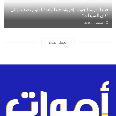
فيلدا: درسنا جنوب إفريقيا جيدا وهدفنا بلوغ نصف نهائي
“كان السيدات”
أغسطس 7, 2026
تحميل المزيد