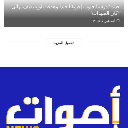
فيلدا: درسنا جنوب إفريقيا جيدا وهدفنا بلوغ نصف نهائي
“كان السيدات”
أغسطس 7, 2026
تحميل المزيد