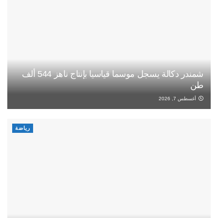
شمندر دكالة يسجل موسما قياسيا بإنتاج ناهز 544 ألف
طن
أغسطس 7, 2026
رياضة