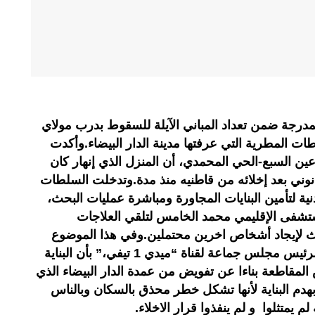
 المدرجة ضمن تعداد المباني الآيلة للسقوط بدرب مولاي
ت المطرية التي عرفتها مدينة الدار البيضاء.وأكدت
ين السبع-الحي المحمدي، أن المنزل الذي إنهار كان
ني بعد إخلائه من قاطنيه منذ مدة.وتدخلت السلطات
دنية لتأمين البنايات المجاورة ومباشرة عمليات البحث،
ستشفى الإقليمي محمد الخامس لتلقي العلاجات
حث لإيجاد أشخاص اخرين محتملين.وفي هذا الموضوع
صرح عبد الصمد حيكر النائب الأول لرئيس مجلس جماعة لقناة “ميدي 1 تيفي،” بأن البناية
لمقاطعة بناءا عن تفويض من عمدة الدار البيضاء الذي
الاخلاء سنة 2017 وأمر بهدم البناية لأنها تشكل خطر محذق بالسكان وبالناس
م يمتثلوا و لم ينفذوا قرار الاخلاء.