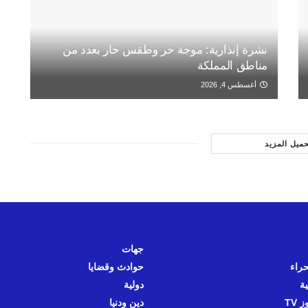
نشرة إنذارية: موجة حر وطقس حار بعدد من
مناطق المملكة
أغسطس 4, 2026
حميل المزيد
جهات
حراء
حوادث وقضايا
ية
دولية
 TV
دين ودنيا