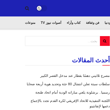
دنيا
فن وثقافة
كتاب وآراء
أصوات نيوز TV
منوعات
أحدث المقالات
مصرع ثلاثيني دهسًا بقطار عند مدخل القصر الكبير
سلطات سبتة تعلن انتشال 80 جثة وتحديد هوية أربعة ضحايا
رسميا.. برشلونة يلغي مباراته الودية أمام اتحاد طنجة
اللجنة التنفيذية للاتحاد الإفريقي لكرة القدم تجدد بالإجماع
دعمها لإنفانتينو