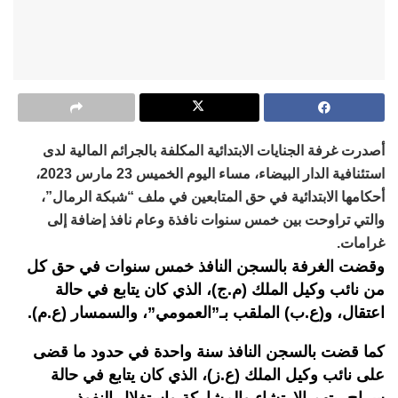
أصدرت غرفة الجنايات الابتدائية المكلفة بالجرائم المالية لدى
استئنافية الدار البيضاء، مساء اليوم الخميس 23 مارس 2023،
أحكامها الابتدائية في حق المتابعين في ملف “شبكة الرمال”،
والتي تراوحت بين خمس سنوات نافذة وعام نافذ إضافة إلى
غرامات.
وقضت الغرفة بالسجن النافذ خمس سنوات في حق كل
من نائب وكيل الملك (م.ج)، الذي كان يتابع في حالة
اعتقال، و(ع.ب) الملقب بـ”العمومي”، والسمسار (ع.م).
كما قضت بالسجن النافذ سنة واحدة في حدود ما قضى
على نائب وكيل الملك (ع.ز)، الذي كان يتابع في حالة
سراح، بتهم الارتشاء والمشاركة واستغلال النفوذ.