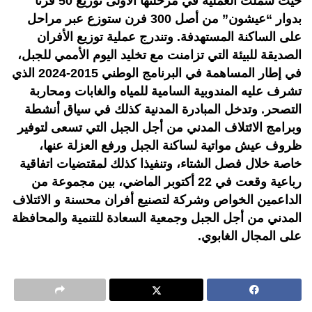
حيث شملت العملية في مرحلتها الأولى توزيع 50 فرنا
بدوار “عيشون” من أصل 300 فرن ستوزع عبر مراحل
على الساكنة المستهدفة. وتندرج عملية توزيع الأفران
الصديقة للبيئة التي تزامنت مع تخليد اليوم الأممي للجبل،
في إطار المساهمة في البرنامج الوطني 2015-2024 الذي
تشرف عليه المندوبية السامية للمياه والغابات ومحاربة
التصحر. وتدخل المبادرة المدنية كذلك في سياق أنشطة
وبرامج الائتلاف المدني من أجل الجبل التي تسعى لتوفير
ظروف عيش مواتية لساكنة الجبل ورفع العزلة عنها،
خاصة خلال فصل الشتاء، وتنفيذا كذلك لمقتضيات اتفاقية
رباعية وقعت في 22 أكتوبر الماضي، بين مجموعة من
الداعمين الخواص وشركة لتصنيع أفران محسنة و الائتلاف
المدني من أجل الجبل وجمعية السعادة للتنمية والمحافظة
على المجال الغابوي.