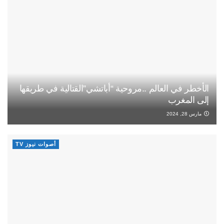
الأخطر في العالم ..مروحية “أباتشي”القتالية في طريقها
إلى المغرب
مارس 28, 2024
أصوات نيوز TV