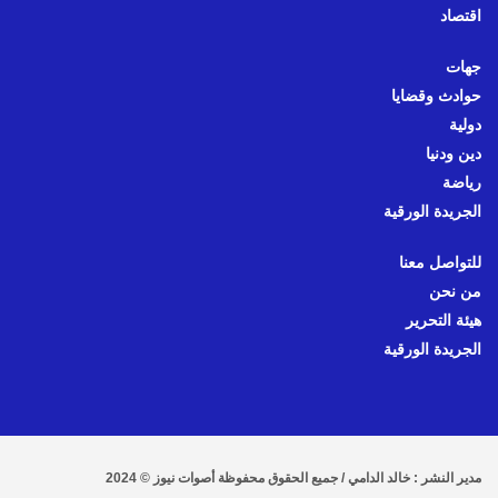
اقتصاد
جهات
حوادث وقضايا
دولية
دين ودنيا
رياضة
الجريدة الورقية
للتواصل معنا
من نحن
هيئة التحرير
الجريدة الورقية
مدير النشر : خالد الدامي / جميع الحقوق محفوظة أصوات نيوز © 2024