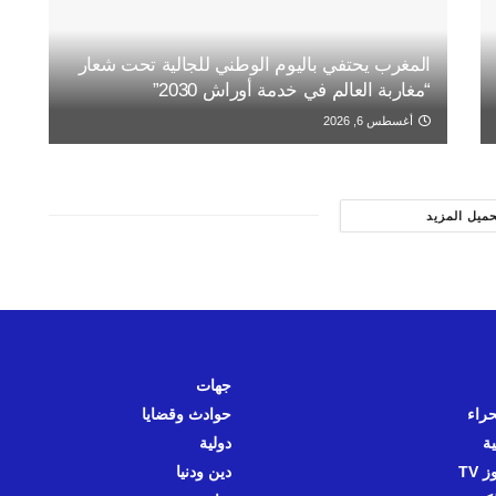
المغرب يحتفي باليوم الوطني للجالية تحت شعار
“مغاربة العالم في خدمة أوراش 2030”
أغسطس 6, 2026
حميل المزيد
جهات
حراء
حوادث وقضايا
ية
دولية
 TV
دين ودنيا