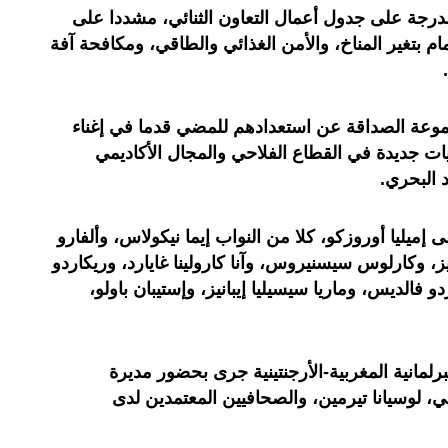
لمدرجة على جدول أعمال التعاون الثنائي، مشددا على
تمام بتغير المناخ، والأمن الغذائي والطاقي، ومكافحة آفة
وعة الصداقة عن استعدادهم للمضي قدما في إغناء
اقيات جديدة في القطاع الفلاحي والمجال الأكاديمي
 البحري.
إميليا أوروزكو، كلا من النواب إيما نيكولاس، وألفارو
، وكارلوس سيسنيروس، وآنا كارولينا غايارد، وريكاردو
دو فالديس، وماريا سيسيليا إيبانيز، وإستيبان باولو،
لمانية المغربية-الأرجنتينية جرى بحضور مديرة
ولي، لوسيانا تيرمين، والصحافيين المعتمدين لدى