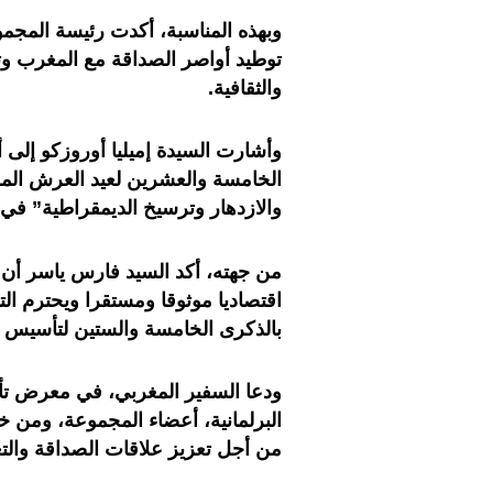
وبهذه المناسبة، أكدت رئيسة المجم
توطيد أواصر الصداقة مع المغرب وتو
والثقافية.
وأشارت السيدة إميليا أوروزكو إلى 
الخامسة والعشرين لعيد العرش المجيد
والازدهار وترسيخ الديمقراطية” في 
من جهته، أكد السيد فارس ياسر أن ال
اقتصاديا موثوقا ومستقرا ويحترم التز
بالذكرى الخامسة والستين لتأسيس عل
ودعا السفير المغربي، في معرض تأك
البرلمانية، أعضاء المجموعة، ومن خل
من أجل تعزيز علاقات الصداقة والتعا