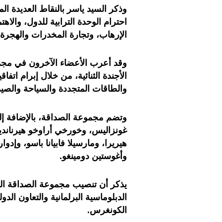
وذكر السيد ياسر بالنقاط العديدة ا
احترام الوحدة الترابية للدول، والاه
الإرهاب، وتجارة المخدرات والهجرة.
وقد أعرب الأعضاء الآخرون في مجم
الأجندة الثنائية، من خلال إبرام اتف
والطاقات المتجددة والسياحة والصيد
وتضم مجموعة الصداقة، بالإضافة إلى 
غونزاليس، وخورخي أراوخو هيرنانديز
هيريرا، ومارسيلا فابيانا باسو، وإدوار
وأغوستين دومينغو.
يذكر أن تنصيب مجموعة الصداقة البر
الدبلوماسية البرلمانية والتعاون الد
الكونغرس.