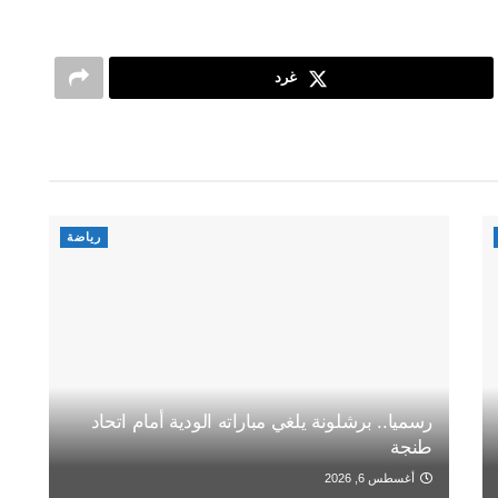
غرد
رياضة
رسميا.. برشلونة يلغي مباراته الودية أمام اتحاد
طنجة
أغسطس 6, 2026