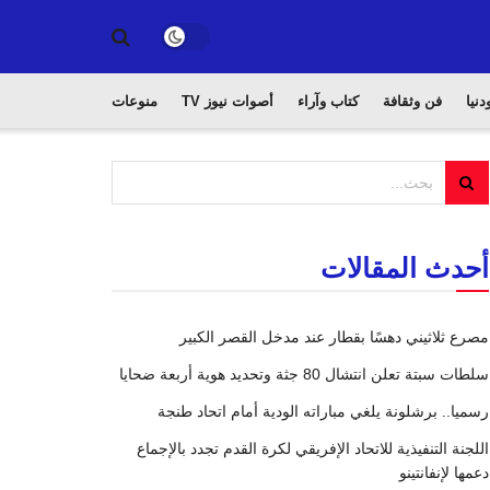
دنيا
فن وثقافة
كتاب وآراء
أصوات نيوز TV
منوعات
أحدث المقالات
مصرع ثلاثيني دهسًا بقطار عند مدخل القصر الكبير
سلطات سبتة تعلن انتشال 80 جثة وتحديد هوية أربعة ضحايا
رسميا.. برشلونة يلغي مباراته الودية أمام اتحاد طنجة
اللجنة التنفيذية للاتحاد الإفريقي لكرة القدم تجدد بالإجماع
دعمها لإنفانتينو