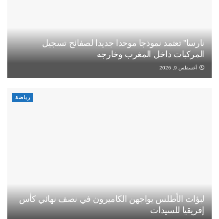
نارسا” تعتمد نموذجا موحدا جديدا لصفائح تسجيل
المركبات داخل المغرب وخارجه
أغسطس 9, 2026
رياضة
لبؤات الأطلس يواجهن الكاميرون في نصف نهائي كأس
إفريقيا للسيدات