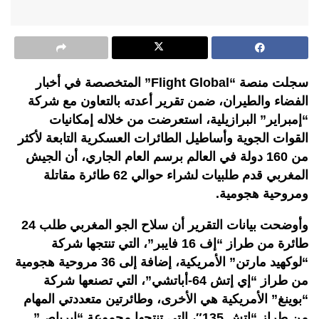
سجلت منصة “Flight Global” المتخصصة في أخبار
الفضاء والطيران، ضمن تقرير أعدته بالتعاون مع شركة
“إمبراير” البرازيلية، استعرضت من خلاله إمكانيات
القوات الجوية وأساطيل الطائرات العسكرية التابعة لأكثر
من 160 دولة في العالم برسم العام الجاري، أن الجيش
المغربي قدم طلبيات لشراء حوالي 62 طائرة مقاتلة
ومروحية هجومية.
وأوضحت بيانات التقرير أن سلاح الجو المغربي طلب 24
طائرة من طراز “إف 16 فايبر”، التي تنتجها شركة
“لوكهيد مارتن” الأمريكية، إضافة إلى 36 مروحية هجومية
من طراز “إي إتش 64-أباتشي”، التي تصنعها شركة
“بوينغ” الأمريكية هي الأخرى، وطائرتين متعددتي المهام
من طراز “إتش 135″، التي تنتجها مجموعة “إيرباص”.