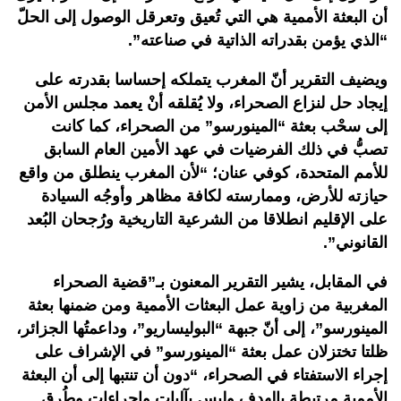
أن البعثة الأممية هي التي تُعيق وتعرقل الوصول إلى الحلّ
“الذي يؤمن بقدراته الذاتية في صناعته”.
ويضيف التقرير أنّ المغرب يتملكه إحساسا بقدرته على
إيجاد حل لنزاع الصحراء، ولا يُقلقه أنْ يعمد مجلس الأمن
إلى سحْب بعثة “المينورسو” من الصحراء، كما كانت
تصبُّ في ذلك الفرضيات في عهد الأمين العام السابق
للأمم المتحدة، كوفي عنان؛ “لأن المغرب ينطلق من واقع
حيازته للأرض، وممارسته لكافة مظاهر وأوجُه السيادة
على الإقليم انطلاقا من الشرعية التاريخية ورُجحان البُعد
القانوني”.
في المقابل، يشير التقرير المعنون بـ”قضية الصحراء
المغربية من زاوية عمل البعثات الأممية ومن ضمنها بعثة
المينورسو”، إلى أنّ جبهة “البوليساريو”، وداعمتُها الجزائر،
ظلتا تختزلان عمل بعثة “المينورسو” في الإشراف على
إجراء الاستفتاء في الصحراء، “دون أن تنتبها إلى أن البعثة
الأممية مرتبطة بالهدف وليس بآليات وإجراءات وطُرق