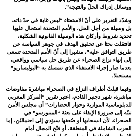
ووسائل إدراك الحلّ والنتيجة”.
وشدّد التقرير على أنّ الاستفتاء “ليس غاية في حدّ ذاته،
بل وسيلة من أجل الحل، والأمم المتحدة استحال عليها
تحديد شروط وأركان هذه الوسيلة القانونية الشكلية،
فانتقلت بحثا عن تحقيق الهدف في جوهر السياسة عن
طريق التوافق عليه”، مشيرا إلى أنّ الأمم المتحدة تسعى
إلى إنهاء نزاع الصحراء عن طريق حل سياسي وواقعي،
بعدما صار إجراء الاستفتاء الذي تتمسك به “البوليساريو”
مستحيلا.
وفيما قبِلتْ أطراف النزاع في الصحراء مباشرةَ مفاوضات
مباشرة، شهر دجنبر القادم، اعتبر تقرير “المركز المغربي
للدبلوماسية الموازية وحوار الحضارات” أن مجلس الأمن
تنبّه إلى ضرورة الإبقاء على بعثة “المينورسو” في
الصحراء، لأن انسحابها أو ضُعفها سيؤدي إلى احتماليْن، إما
الحرب الشاملة في المنطقة، أو فتْح المجال أمام