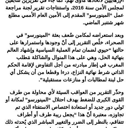
الإرهابيين لاتخاذها مأوى لهم، كما جاء في تقريرين سابقين
لمجلس الأمن سنة 2016، واستنتاجات تقرير لجنة مراجعة
عمل “المينورسو” المقدم إلى الأمين العام الأممي مطلع
شهر شتنبر الماضي.
وبعد استعراضه لمكامن ضُعف بعثة “المينورسو” في
الصحراء، خلُص التقرير إلى أنّ وجودها واستمرارها على
حالتها “حيوي لضمان تمام العملية السياسية وإشهاد العالم
بنهائية الحل، وهي على هذا المنوال والشاكلة مَطلب
المغرب في إطار مبادرته من أجل التفاوض لإقامة الحكم
الذاتي شرط نهائية النزاع، درءا وقطعا من أن يشكل أي
حل لبنة لمطالبات أو منازعات مستقبلية”.
وحذّر التقرير من العواقب السيئة لأي محاولة من طرف
القوى الكبرى للضغط بهدف احتلال “المينورسو” لمكانة أو
تَولي دور جديد أو استعادة اختصاص الاستفتاء الذي تم
تجاوزه، معتبرة أنّ هذا “يجعل ريبة طرف أو أطراف
تتفاقم، بالنظر إلى الضرر والتغيير المباشر الذي يُحدثه ذلك