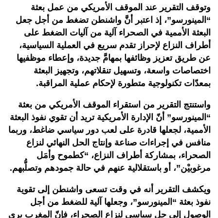
وتوقف التقرير عند الموقف الأمريكي من عمل بعثة
“المينورسو”، إذ اعتبر أنَّ واشنطن تضغط من أجل جعل
البعثة الأممية في الصحراء آلية من آليات الضغط على
أطراف النزاع لإحراز تقدم سريع في العملية السياسية،
عن طريق تعزيز وظائفها بمهامَّ جديدة، وإعطاء موظفيها
اختصاصات واسعة، وتسهيل تنقلاتهم، وتجهيز البعثة
بمعدّات تكنولوجية متطورة لإحكام عملية المراقبة.
واستنتج التقرير من استقراء الموقف الأمريكي من بعثة
“المينورسو” أنّ الإدارة الأمريكية تريد أن تقوي نفوذ البعثة
الأممية، لجعلها قادرة على لعب دور سياسي ضاغط، وربما
منافس في إجراءات صناعة وإنتاج الحل النهائي لنزاع
الصحراء، بمشاركة أطراف النزاع، “كطموح وأمَل
مرغوبيْن”، أو باستقلالية عنهم في حالة جمودهم وتصلُّبهم.
ويكشف التقرير أنه في وقت تسعى واشنطن إلى تقوية
نفوذ بعثة “المينورسو”، وجعلها آلية للضغط من أجل
الوصول إلى حل سياسي لنزاع الصحراء، فإنّ المغرب يرى