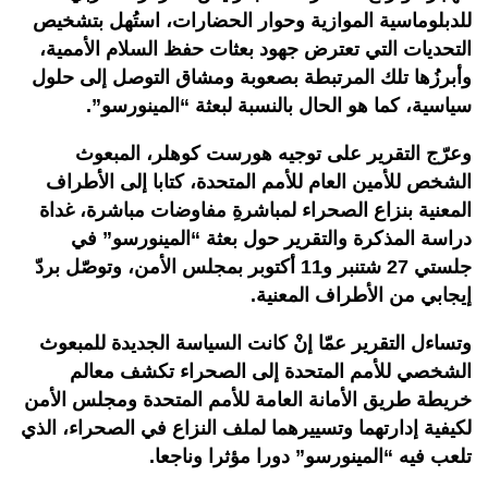
للدبلوماسية الموازية وحوار الحضارات، استُهل بتشخيص
التحديات التي تعترض جهود بعثات حفظ السلام الأممية،
وأبرزُها تلك المرتبطة بصعوبة ومشاق التوصل إلى حلول
سياسية، كما هو الحال بالنسبة لبعثة “المينورسو”.
وعرّج التقرير على توجيه هورست كوهلر، المبعوث
الشخص للأمين العام للأمم المتحدة، كتابا إلى الأطراف
المعنية بنزاع الصحراء لمباشرةِ مفاوضات مباشرة، غداة
دراسة المذكرة والتقرير حول بعثة “المينورسو” في
جلستي 27 شتنبر و11 أكتوبر بمجلس الأمن، وتوصّل بردّ
إيجابي من الأطراف المعنية.
وتساءل التقرير عمّا إنْ كانت السياسة الجديدة للمبعوث
الشخصي للأمم المتحدة إلى الصحراء تكشف معالم
خريطة طريق الأمانة العامة للأمم المتحدة ومجلس الأمن
لكيفية إدارتهما وتسييرهما لملف النزاع في الصحراء، الذي
تلعب فيه “المينورسو” دورا مؤثرا وناجعا.