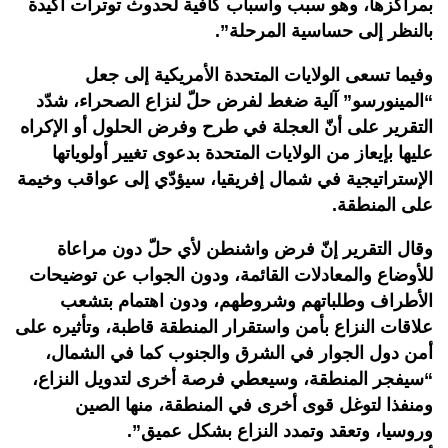
بمراكزها، وهو سبب وأسباب كافية لحدوث توترات أكيدة
بالنظر إلى حساسية المرحلة”.
وفيما تسعى الولايات المتحدة الأمريكية إلى جعل
“المينورسو” آلية ضغط لفرض حلّ لنزاع الصحراء، شدّد
التقرير على أنّ العجلة في طرح وفرض الحلول أو الإكراه
عليها بإيعاز من الولايات المتحدة بدعوى تغيير أولوياتها
الإستراتيجية في شمال إفريقيا، سيؤدّي إلى عواقب وخيمة
على المنطقة.
وقال التقرير إنّ فرض واشنطن لأي حلّ دون مراعاة
للأوضاع والمعادلات القائمة، ودون الجواب عن توضيحات
الأطراف وطلباتهم وشروطهم، ودون اهتمام بتشعب
علاقات النزاع بأمن واستقرار المنطقة قاطبة، وتأثيره على
أمن دول الجوار في الشرق والجنوب كما في الشمال،
“سيفجر المنطقة، وسيعطي فرصة أخرى لتدويل النزاع،
ومنفذا لتوغل قوى أخرى في المنطقة، منها الصين
وروسيا، وتعقد وتمدد النزاع بشكل عميق”.