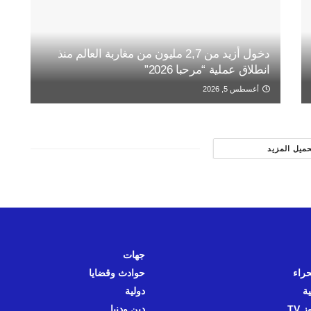
دخول أزيد من 2,7 مليون من مغاربة العالم منذ
انطلاق عملية “مرحبا 2026”
أغسطس 5, 2026
حميل المزيد
جهات
حراء
حوادث وقضايا
ية
دولية
 TV
دين ودنيا