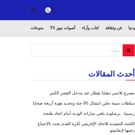
دنيا
فن وثقافة
كتاب وآراء
أصوات نيوز TV
منوعات
أحدث المقالات
مصرع ثلاثيني دهسًا بقطار عند مدخل القصر الكبير
سلطات سبتة تعلن انتشال 80 جثة وتحديد هوية أربعة ضحايا
رسميا.. برشلونة يلغي مباراته الودية أمام اتحاد طنجة
اللجنة التنفيذية للاتحاد الإفريقي لكرة القدم تجدد بالإجماع
دعمها لإنفانتينو