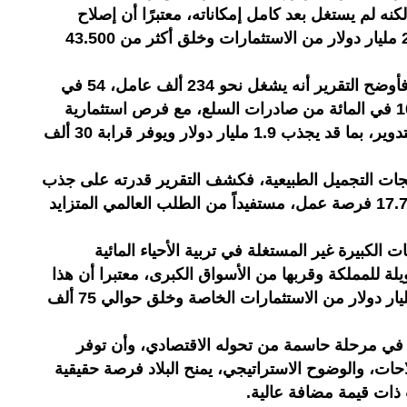
ه لم يستغل بعد كامل إمكاناته، معتبرًا أن إصلاح
الإطار التنظيمي قد يسمح بجذب 2.9 مليار دولار من الاستثمارات وخلق أكثر من 43.500
أما قطاع النسيج منخفض الكربون، فأوضح التقرير أنه يشغل نحو 234 ألف عامل، 54 في
المائة منهم نساء، ويساهم بحوالي 10 في المائة من صادرات السلع، مع فرص استثمارية
مهمة في الاقتصاد الدائري وإعادة التدوير، بما قد يجذب 1.9 مليار دولار ويوفر قرابة 30 ألف
جات التجميل الطبيعية، فكشف التقرير قدرته على جذب
600 مليون دولار وإحداث حوالي 17.700 فرصة عمل، مستفيداً من الطلب العالمي المتزايد
 الكبيرة غير المستغلة في تربية الأحياء المائية
لة للمملكة وقربها من الأسواق الكبرى، معتبرا أن هذا
القطاع قادر على استقطاب 1.96 مليار دولار من الاستثمارات الخاصة وخلق حوالي 75 ألف
 في مرحلة حاسمة من تحوله الاقتصادي، وأن توفر
ات، والوضوح الاستراتيجي، يمنح البلاد فرصة حقيقية
 ذات قيمة مضافة عالية.