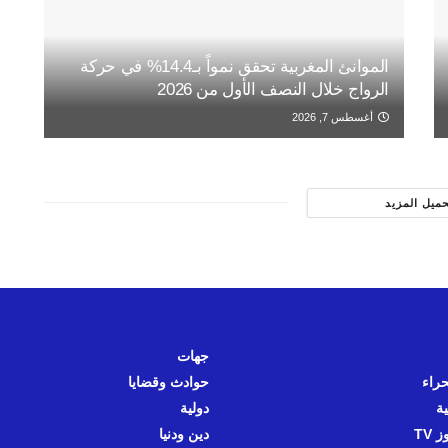
الموانئ المغربية تحقق نمواً بـ14.4% في حركة
الرواج خلال النصف الأول من 2026
أغسطس 7, 2026
حميل المزيد
جهات
حراء
حوادث وقضايا
ية
دولية
 TV
دين ودنيا