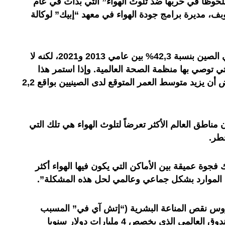
حوظا في حربها ضد تلوث الهواء” التي بدأت في عام
كوبف، مديرة برامج جودة الهواء في معهد “إبيك” لوكالة
وقد انخفض متوسط تلوث الهواء في الصين بنسبة 42,3% بين عامي 2013 و2021، لكنه لا
 توصي بها منظمة الصحة العالمية. وإذا استمر هذا
التقدم مع مرور الوقت، من المفترض أن يزيد متوسط العمر المتوقع لدى الصينيين بواقع 2,2
مناطق العالم الأكثر تعرضاً لتلوث الهواء هي تلك التي
خطر.
جوة عميقة بين الأماكن التي يكون فيها الهواء أكثر
ظم الموارد بشكل جماعي وعالمي لحل هذه المشكلة”.
يروس نقص المناعة البشرية (“إتش آي في” المسبب
للإيدز) أو الملاريا أو السل، مثل الصندوق العالمي الذي يخصص 4 مليارات دولار سنويا