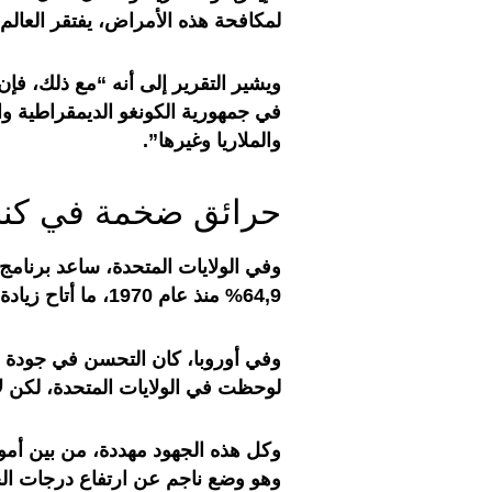
لمكافحة هذه الأمراض، يفتقر العالم 
ويشير التقرير إلى أنه “مع ذلك، ف
في جمهورية الكونغو الديمقراطية و
والملاريا وغيرها”.
حرائق ضخمة في كند
وفي الولايات المتحدة، ساعد برنامج 
64,9% منذ عام 1970، ما أتاح زيادة متوسط العمر المتوقع للأميركيين بمقدار 1,4 سنة.
وفي أوروبا، كان التحسن في جودة اله
لوحظت في الولايات المتحدة، لكن لا
وكل هذه الجهود مهددة، من بين أمور
وهو وضع ناجم عن ارتفاع درجات الح