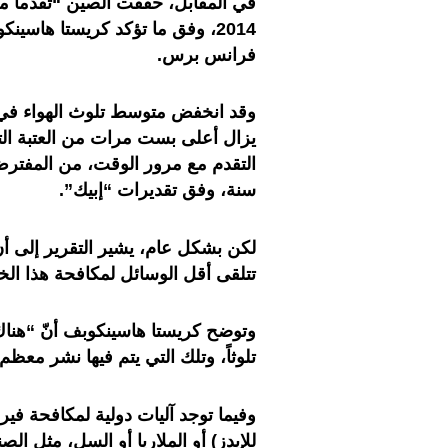
في المقابل، حققت الصين “تقدما مل
2014، وفق ما تؤكد كريستا هاسين
فرانس برس.
يزال أعلى بست مرات من العتبة التي
سنة، وفق تقديرات “إبيك”.
لكن بشكل عام، يشير التقرير إلى أن 
تتلقى أقل الوسائل لمكافحة هذا ال
وتوضح كريستا هاسينكوبف أنّ “هناك ف
تلوثاً، وتلك التي يتم فيها نشر مع
وفيما توجد آليات دولية لمكافحة ف