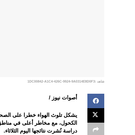
شاهد :1DC00842-A1C4-426C-9924-9A0314E8D0F3
أصوات نيوز /
يشكل تلوث الهواء خطرا على الصحة ا
الكحول، مع مخاطر أعلى في مناطق 
دراسة نُشرت نتائجها اليوم الثلاثاء.